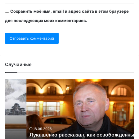
Сохранить моё имя, email и адрес сайта в этом браузере
для последующих моих комментариев.
Случайные
Лукашенко
Тр
рассказал,
за
как
о
освобожденный
не
политик
пр
решил
ре
вернуться
по
в
ко
18.09.2025
тюрьму
на
Лукашенко рассказал, как освобожденный