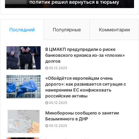
политик решил вернуться в тюрьму
Ук
Последний
Популярные
Комментарии
В ЦМАКП предупредили о риске
банковского кризиса из-за «плохих»
долгов
05.12.2025
«Обойдётся европейцам очень
дорого»: как развивается ситуация с
намерением ЕС конфисковать
российские активы
05.12.2025
Минобороны сообщило о занятии
Безымянного в ДНР
05.12.2025