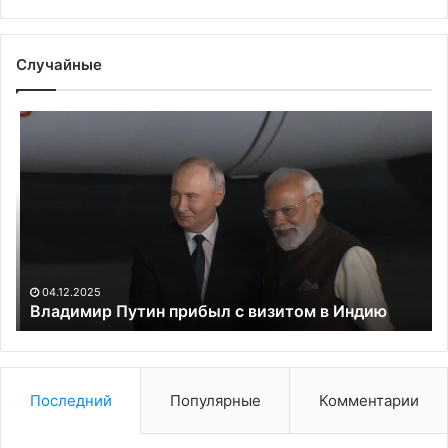
Случайные
Владимир
Ф
Путин
со
прибыл
по
с
ат
визитом
ук
в
Б
Индию
на
См
А
04.12.2025
Владимир Путин прибыл с визитом в Индию
Последний
Популярные
Комментарии