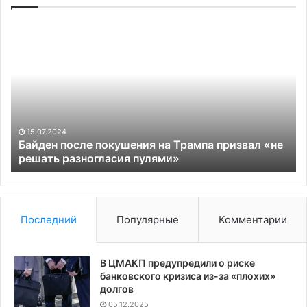
Байден
Пр
после
вв
покушения
вр
на
за
Трампа
на
призвал
эк
«не
са
решать
из
15.07.2024
разногласия
Ро
Байден после покушения на Трампа призвал «не
пулями»
решать разногласия пулями»
Последний
Популярные
Комментарии
В ЦМАКП предупредили о риске
банковского кризиса из-за «плохих»
долгов
05.12.2025