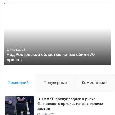
Над
Ко
Ростовской
не
областью
ув
ночью
уг
сбили
«п
70
на
дронов
14.06.2024
Над Ростовской областью ночью сбили 70
дронов
Последний
Популярные
Комментарии
В ЦМАКП предупредили о риске
банковского кризиса из-за «плохих»
долгов
05.12.2025