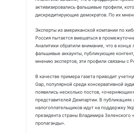
Курской области
визитом в Инд
Курской
активизировались фальшивые профили, кот
области
дискредитирующие демократов. По их мнени
Эксперты из американской компании по кибе
Россия пытается вмешаться в промежуточны
Аналитики обратили внимание, что в конце 
фальшивые аккаунты, публикующие контент
мнению экспертов, эти профили связаны с Р
В качестве примера газета приводит учетную
Gap, популярной среди консервативной ауди
появились несколько постов, «очерняющих
представителей Демпартии. В публикациях а
налогоплательщиков идут на поддержку Укр
президента страны Владимира Зеленского «
пропаганды».