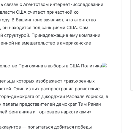
иль связан с Агентством интернет-исследований
 власти США считают причастной ко
году. В Вашингтоне заявляют, что агентство
 он находится под санкциями США. Сам
той структурой. Принадлежащие ему компании
вленной на вмешательство в американские
ательстве Пригожина в выборы в США
Политика
ладельцы которых изображают «разъяренных
стей. Один из них распространял расистские
тора-демократа от Джорджии Рафаэля Уорнока; в
н палаты представителей демократ Тим Райан
лей фентанила и торговцев наркотиками».
 аккаунтов — попытаться добиться победы