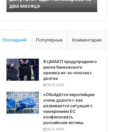
два месяца
посольства
Последний
Популярные
Комментарии
В ЦМАКП предупредили о
риске банковского
кризиса из-за «плохих»
долгов
05.12.2025
«Обойдётся европейцам
очень дорого»: как
развивается ситуация с
намерением ЕС
конфисковать
российские активы
05.12.2025