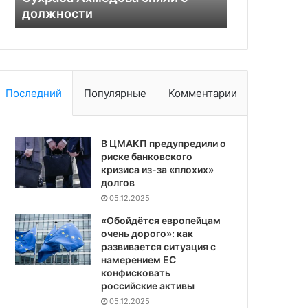
должности
лечении во
военных
Последний
Популярные
Комментарии
В ЦМАКП предупредили о
риске банковского
кризиса из-за «плохих»
долгов
05.12.2025
«Обойдётся европейцам
очень дорого»: как
развивается ситуация с
намерением ЕС
конфисковать
российские активы
05.12.2025