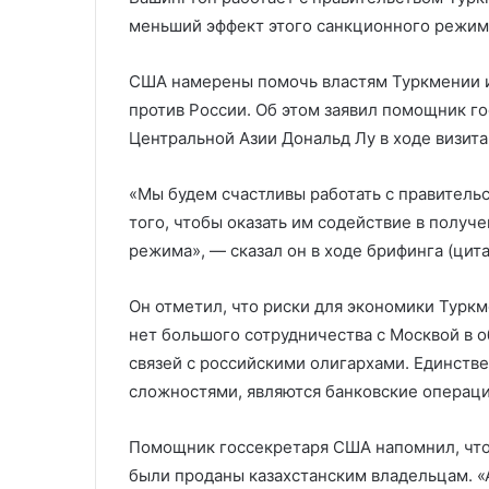
для перевоору
блока
меньший эффект этого санкционного режима
США намерены помочь властям Туркмении и
против России. Об этом заявил помощник г
Центральной Азии Дональд Лу в ходе визита
«Мы будем счастливы работать с правитель
того, чтобы оказать им содействие в получ
режима», — сказал он в ходе брифинга (цита
Он отметил, что риски для экономики Туркм
нет большого сотрудничества с Москвой в о
связей с российскими олигархами. Единстве
сложностями, являются банковские операци
Помощник госсекретаря США напомнил, что
были проданы казахстанским владельцам. «