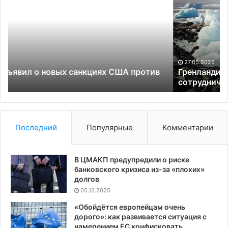
ЕС
и
США
сотрудничеством
с
Китаем
27.05.2025
против
Гренландия пригрозила ЕС и США
сотрудничеством с Китаем
Последний
Популярные
Комментарии
В ЦМАКП предупредили о риске
банковского кризиса из-за «плохих»
долгов
05.12.2025
«Обойдётся европейцам очень
дорого»: как развивается ситуация с
намерением ЕС конфисковать