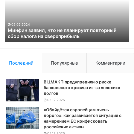
планирует
вс
повторный
Мо
сбор
из
налога
за
02.02.2024
на
Ук
Минфин заявил, что не планирует повторный
сверхприбыль
сбор налога на сверхприбыль
Последний
Популярные
Комментарии
В ЦМАКП предупредили о риске
банковского кризиса из-за «плохих»
долгов
05.12.2025
«Обойдётся европейцам очень
дорого»: как развивается ситуация с
намерением ЕС конфисковать
российские активы
05.12.2025