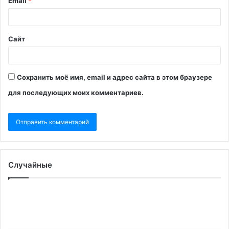
Email
*
Сайт
Сохранить моё имя, email и адрес сайта в этом браузере
для последующих моих комментариев.
Случайные
Минфин
ЕС
заявил,
от
что
ус
не
пр