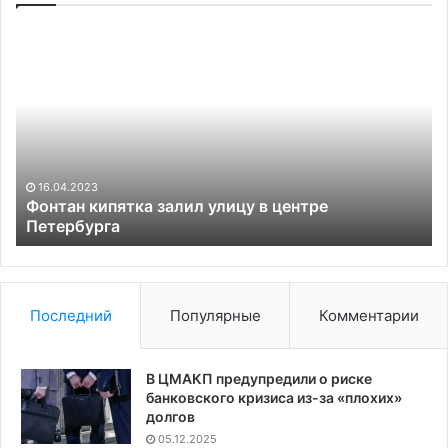
Набиуллина
заявила
об
удвоении
цен
на
жилье
из-
12.09.2025
за
 залил улицу в центре
Набиуллина заявила
льготной
из-за льготной ипо
ипотеки
Последний
Популярные
Комментарии
В ЦМАКП предупредили о риске
банковского кризиса из-за «плохих»
долгов
05.12.2025