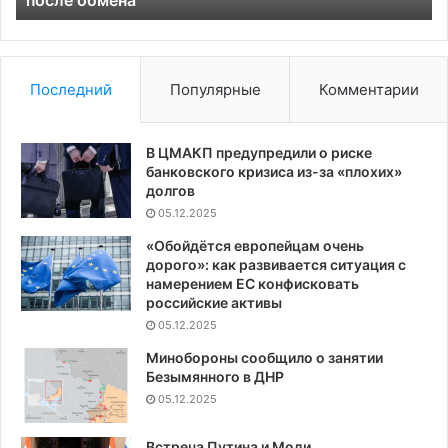
после обмена
Ту
Последний
Популярные
Комментарии
В ЦМАКП предупредили о риске
банковского кризиса из-за «плохих»
долгов
05.12.2025
«Обойдётся европейцам очень
дорого»: как развивается ситуация с
намерением ЕС конфисковать
российские активы
05.12.2025
Минобороны сообщило о занятии
Безымянного в ДНР
05.12.2025
Встреча Путина и Моди