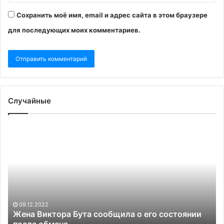
Сохранить моё имя, email и адрес сайта в этом браузере
для последующих моих комментариев.
Случайные
Жена
Ра
Виктора
па
Бута
Ку
сообщила
об
о
о
его
вы
состоянии
вс
после
св
09.12.2022
обмена
си
Жена Виктора Бута сообщила о его состоянии
из