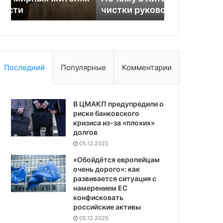
чистки руководства
дронов-пер
в
день
Последний
Популярные
Комментарии
В ЦМАКП предупредили о
риске банковского
кризиса из-за «плохих»
долгов
05.12.2025
«Обойдётся европейцам
очень дорого»: как
развивается ситуация с
намерением ЕС
конфисковать
российские активы
05.12.2025