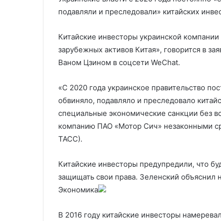
Белгородскую область
пауз» в боях
Белгородскую
подавляли и преследовали» китайских инвес
область
Китайские инвесторы украинской компании 
зарубежных активов Китая», говорится в за
Ваном Цзином в соцсети WeChat.
«С 2020 года украинское правительство по
обвиняло, подавляло и преследовало китай
специальные экономические санкции без в
компанию ПАО «Мотор Сич» незаконными сре
ТАСС).
Китайские инвесторы предупредили, что бу
защищать свои права.
Зеленский объяснил 
Экономика
В 2016 году китайские инвесторы намеревал