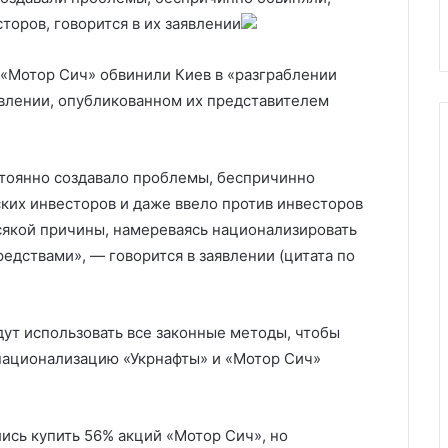
Курской области
области
торов, говорится в их заявлении
«Мотор Сич» обвинили Киев в «разграблении
явлении, опубликованном их представителем
стоянно создавало проблемы, беспричинно
ских инвесторов и даже ввело против инвесторов
сякой причины, намереваясь национализировать
дствами», — говорится в заявлении (цитата по
дут использовать все законные методы, чтобы
национализацию «Укрнафты» и «Мотор Сич»
ись купить 56% акций «Мотор Сич», но