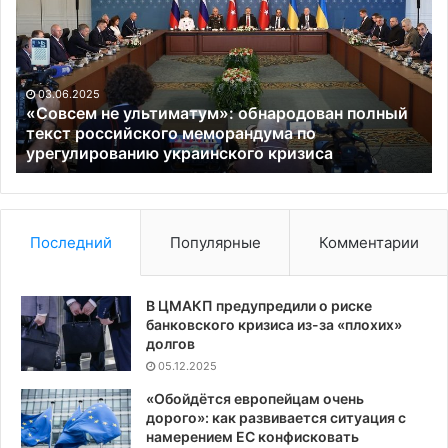
ультиматум»:
по
обнародован
до
полный
с
текст
ос
российского
во
03.06.2025
меморандума
оп
«Совсем не ультиматум»: обнародован полный
по
Ро
текст российского меморандума по
урегулированию
урегулированию украинского кризиса
украинского
кризиса
Последний
Популярные
Комментарии
В ЦМАКП предупредили о риске
банковского кризиса из-за «плохих»
долгов
05.12.2025
«Обойдётся европейцам очень
дорого»: как развивается ситуация с
намерением ЕС конфисковать