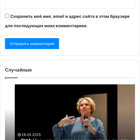
Сохранить моё имя, email и адрес сайта в этом браузере
для последующих моих комментариев.
Случайные
«РИА
Ка
Новости»
М
узнало
пр
о
уж
новом
ко
деле
за
против
ми
историка
28.05.2025
Тамары