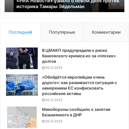
«РИА Новости» узнало о новом деле против
Эйдельман
историка Тамары Эйдельман
Последний
Популярные
Комментарии
В ЦМАКП предупредили о риске
банковского кризиса из-за «плохих»
долгов
05.12.2025
«Обойдётся европейцам очень
дорого»: как развивается ситуация с
намерением ЕС конфисковать
российские активы
05.12.2025
Минобороны сообщило о занятии
Безымянного в ДНР
05.12.2025