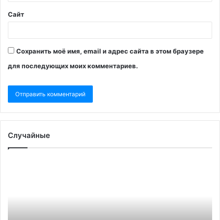
Сайт
Сохранить моё имя, email и адрес сайта в этом браузере
для последующих моих комментариев.
Случайные
ФСБ
Тр
задержала
се
в
в
Мелитополе
са
организаторов
по
покушений
пе