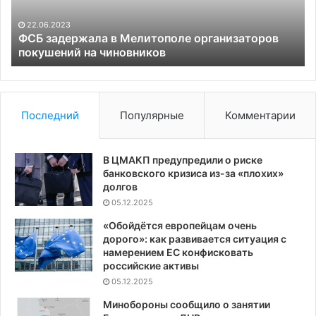
на
с
чиновников
Пу
22.06.2023
на
ФСБ задержала в Мелитополе организаторов
покушений на чиновников
Ал
Ви
Последний
Популярные
Комментарии
В ЦМАКП предупредили о риске
банковского кризиса из-за «плохих»
долгов
05.12.2025
«Обойдётся европейцам очень
дорого»: как развивается ситуация с
намерением ЕС конфисковать
российские активы
05.12.2025
Минобороны сообщило о занятии