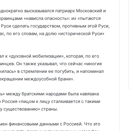
однократно высказывался патриарх Московский и
 украинцами «нависла опасность»: их «пытаются
 Руси сделать государством, противным этой Руси,
с, по его словам, на долю «исторической Руси»
л к «духовной мобилизации», которая, по его
инцев. Он также указывал, что сейчас «многие
ужилась» в стремлении ее погубить, и напоминал
рекращении междоусобной брани».
ь» между братскими народами была навязана
о Россия «лицом к лицу сталкивается с такими
у существованию» страны.
бмен финансовыми данными с Россией. Что это