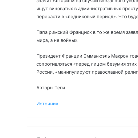
значит Алгоритм на случай внезапного увол
ищут виноватых в административных прест
перерасти в «ледниковый период». Что буд
Папа римский Франциск в то же время заявля
мира, а не войны».
Президент Франции Эмманюэль Макрон гов
сопротивляться «перед лицом безумия этих с
России, «манипулируют православной религ
Авторы Теги
Источник