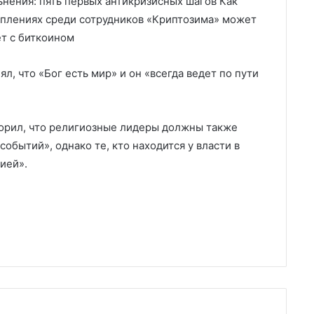
ьнения: пять первых антикризисных шагов Как
уплениях среди сотрудников «Криптозима» может
ет с биткоином
л, что «Бог есть мир» и он «всегда ведет по пути
орил, что религиозные лидеры должны также
обытий», однако те, кто находится у власти в
ией».