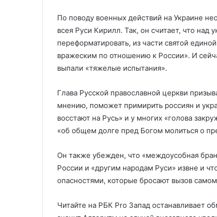
По поводу военных действий на Украине не
всея Руси Кирилл. Так, он считает, что над
переформатировать, из части святой единой
вражеским по отношению к России». И сейча
выпали «тяжелые испытания».
Глава Русской православной церкви призыва
мнению, поможет примирить россиян и укра
восстают на Русь» и у многих «голова закр
«об общем долге пред Богом молиться о п
Он также убежден, что «междоусобная бран
России и «другим народам Руси» извне и чт
опасностями, которые бросают вызов самом
Читайте на РБК Pro Запад останавливает о