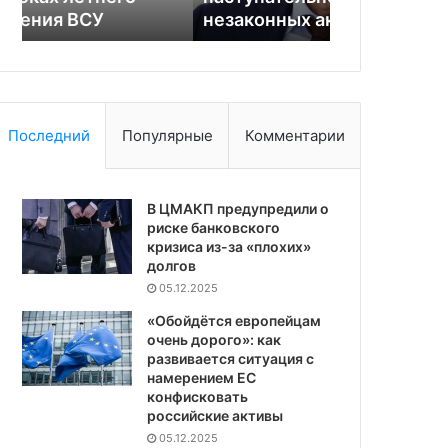
незаконных активов
помощи из-
ТЦ
Последний
Популярные
Комментарии
В ЦМАКП предупредили о
риске банковского
кризиса из-за «плохих»
долгов
05.12.2025
«Обойдётся европейцам
очень дорого»: как
развивается ситуация с
намерением ЕС
конфисковать
российские активы
05.12.2025