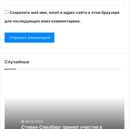
Сохранить моё имя, email и адрес сайта в этом браузере
для последующих моих комментариев.
Случайные
Стивен
В
Спилберг
Мо
принял
за
участие
де
в
на
предвыборной
де
кампании
в
Байдена
зе
28.04.2024
в
Стивен Спилберг принял участие в