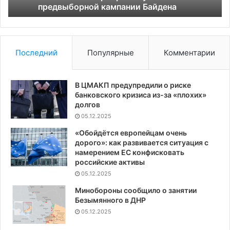
предвыборной кампании Байдена
ур
дл
бю
Последний
Популярные
Комментарии
В ЦМАКП предупредили о риске
банковского кризиса из-за «плохих»
долгов
05.12.2025
«Обойдётся европейцам очень
дорого»: как развивается ситуация с
намерением ЕС конфисковать
российские активы
05.12.2025
Минобороны сообщило о занятии
Безымянного в ДНР
05.12.2025