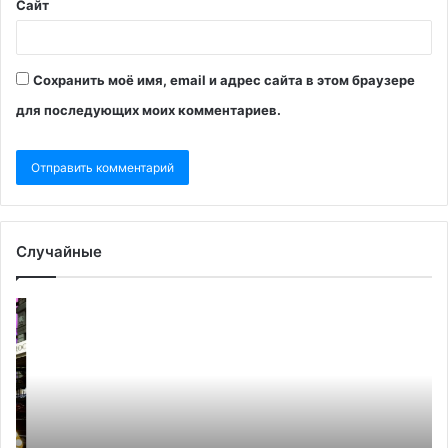
Сайт
Сохранить моё имя, email и адрес сайта в этом браузере
для последующих моих комментариев.
Случайные
Польша
Чи
пригрозила
по
отрезать
в
Белоруссию
ре
от
те
Европы
в
Да