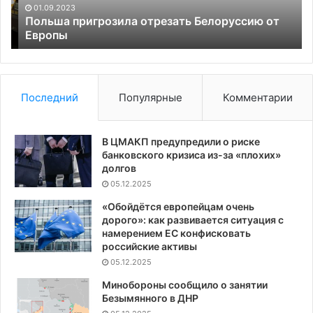
вы
01.09.2023
до
о
Польша пригрозила отрезать Белоруссию от
Европы
20
Последний
Популярные
Комментарии
В ЦМАКП предупредили о риске
банковского кризиса из-за «плохих»
долгов
05.12.2025
«Обойдётся европейцам очень
дорого»: как развивается ситуация с
намерением ЕС конфисковать
российские активы
05.12.2025
Минобороны сообщило о занятии
Безымянного в ДНР