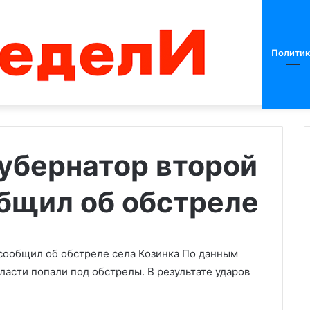
Политик
убернатор второй
общил об обстреле
Трамп
заявил
о
договоренности
с
сообщил об обстреле села Козинка
По данным
Харрис
ласти попали под обстрелы. В результате ударов
28.08.2024
провести
рона в
Трамп заявил о
дебаты
острадали два
договоренности с Харрис
на