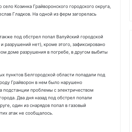
провести дебаты на ABC New
ABC
 село Козинка Грайворонского городского округа,
News
еслав Гладков. На одной из ферм загорелась
о также под обстрел попал Валуйский городской
 и разрушений нет), кроме этого, зафиксировано
ном доме разрушения в погребе, в другом выбиты
х пунктов Белгородской области попадали под
городу Грайворон в нем было нарушено
ла подстанции проблемы с электричеством
города. Два дня назад под обстрел попали
уге, один из снарядов попал в газовый
тих атак не сообщалось.