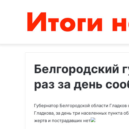
Белгородский г
раз за день со
«Новое
При
время»
падении
анонсировало
дрона
сокращение
в
правительства
Подмосковье
Губернатор Белгородской области Гладков 
Украины
пострадали
Гладкова, за день три населенных пункта об
09.03.2024
21.08.2023
ради
два
жертв и пострадавших нет
«Новое время» анонсировало
При падении д
экономии
человека
сокращение правительства
Подмосковье п