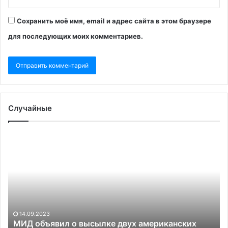
Сохранить моё имя, email и адрес сайта в этом браузере
для последующих моих комментариев.
Случайные
МИД
Ф
объявил
по
о
ар
высылке
ро
двух
по
американских
де
дипломатов
о
го
14.09.2023
МИД объявил о высылке двух американских