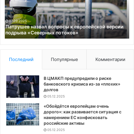
о
та
нападении
ро
на
во
лидера
с
05.10.2023
партии
по
и
«Альтернатива для Германии» заявила о
нападении на лидера партии
ми
по
Последний
Популярные
Комментарии
В ЦМАКП предупредили о риске
банковского кризиса из-за «плохих»
долгов
05.12.2025
«Обойдётся европейцам очень
дорого»: как развивается ситуация с
намерением ЕС конфисковать
российские активы
05.12.2025