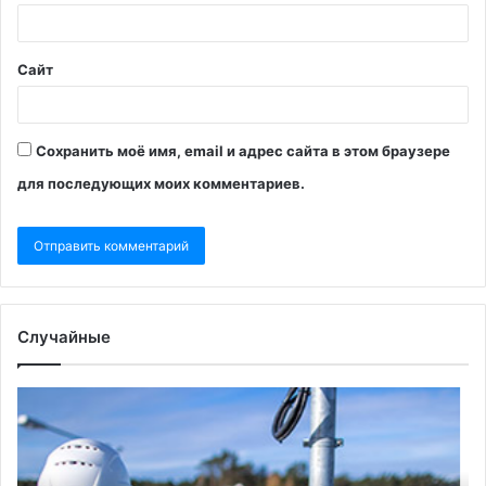
Сайт
Сохранить моё имя, email и адрес сайта в этом браузере
для последующих моих комментариев.
Случайные
«Альтернатива
N
для
со
Германии»
о
заявила
но