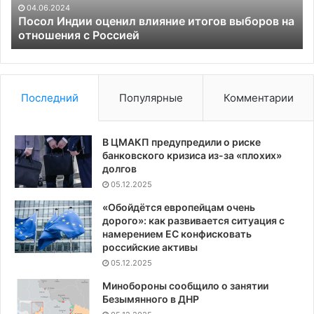
отношения
Ук
04.06.2024
с
Посол Индии оценил влияние итогов выборов на
Россией
отношения с Россией
Последний
Популярные
Комментарии
В ЦМАКП предупредили о риске
банковского кризиса из-за «плохих»
долгов
05.12.2025
«Обойдётся европейцам очень
дорого»: как развивается ситуация с
намерением ЕС конфисковать
российские активы
05.12.2025
Минобороны сообщило о занятии
Безымянного в ДНР