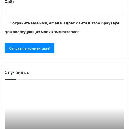
Сайт
Сохранить моё имя, email и адрес сайта в этом браузере
для последующих моих комментариев.
Случайные
Посол
В
Индии
Ро
оценил
пр
влияние
не
итогов
Ли
выборов
де
на
ли