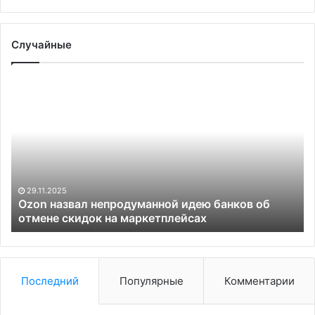
Случайные
Франция
решила
официально
признать
Палестину
25.07.2025
продуманной идею банков об
Франция решила оф
на маркетплейсах
Палестину
Последний
Популярные
Комментарии