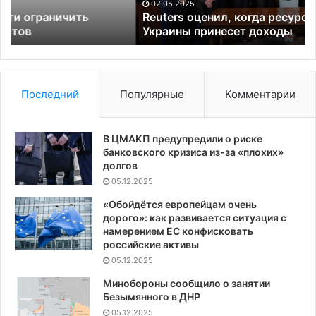
Украины
бе
02.05.2025
принесет
5
Reuters оценил, когда ресурсная сделка США и
доходы
Украины принесет доходы
ст
Н
Последний
Популярные
Комментарии
В ЦМАКП предупредили о риске
банковского кризиса из-за «плохих»
долгов
05.12.2025
«Обойдётся европейцам очень
дорого»: как развивается ситуация с
намерением ЕС конфисковать
российские активы
05.12.2025
Минобороны сообщило о занятии
Безымянного в ДНР
05.12.2025