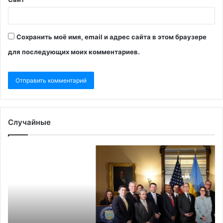
Сохранить моё имя, email и адрес сайта в этом браузере
для последующих моих комментариев.
Случайные
Reuters
Fo
оценил,
Af
когда
оп
ресурсная
за
сделка
га
США
дл
и
Ук