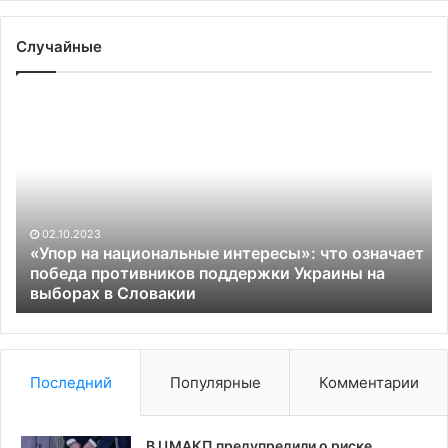
Случайные
«Упор
N
на
уз
национальные
о
интересы»:
св
что
чи
означает
из
победа
Ки
02.10.2023
противников
с
«Упор на национальные интересы»: что означает
поддержки
оп
победа противников поддержки Украины на
Украины
выборах в Словакии
де
на
ра
выборах
ор
в
Словакии
Последний
Популярные
Комментарии
В ЦМАКП предупредили о риске