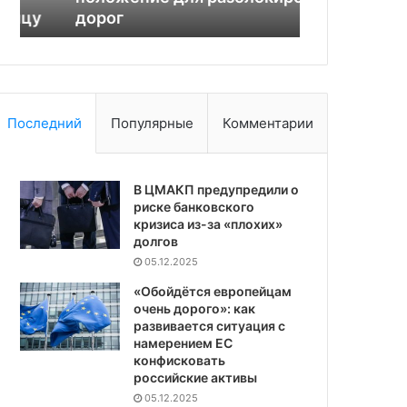
дорог
ключевой с
за
ключевой
ставки
Последний
Популярные
Комментарии
В ЦМАКП предупредили о
риске банковского
кризиса из-за «плохих»
долгов
05.12.2025
«Обойдётся европейцам
очень дорого»: как
развивается ситуация с
намерением ЕС
конфисковать
российские активы
05.12.2025