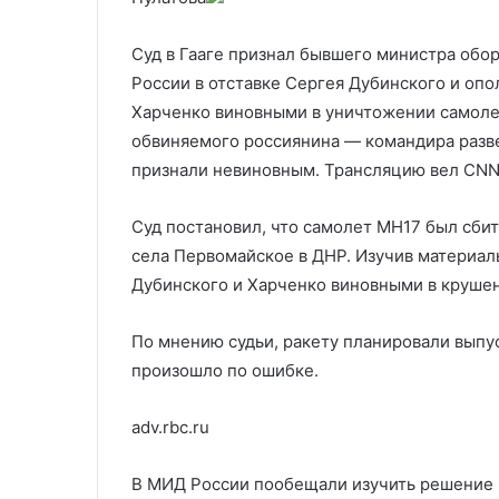
оружия
шесть боевико
поставках
оружия
Суд в Гааге признал бывшего министра обо
России в отставке Сергея Дубинского и оп
Харченко виновными в уничтожении самоле
обвиняемого россиянина — командира разв
признали невиновным. Трансляцию вел CNN
Суд постановил, что самолет MH17 был сбит
села Первомайское в ДНР. Изучив материалы
Дубинского и Харченко виновными в крушен
По мнению судьи, ракету планировали выпу
произошло по ошибке.
adv.rbc.ru
В МИД России пообещали изучить решение г