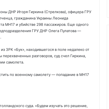
в
Уилана в тюремную больницу
роны ДНР Игоря Гиркина (Стрелкова), офицера ГРУ
олченца, гражданина Украины Леонида
та MH17 и убийстве 298 пассажиров. Еще одного
едподразделения ГРУ ДНР Олега Пулатова —
.
 из ЗРК «Бук», находившегося в поле недалеко от
 перехваченных разговоров, суд счел Гиркина,
ии самолета.
стить по военному самолету — попадание в MH17
олландского суда. «Будем изучать это решение,