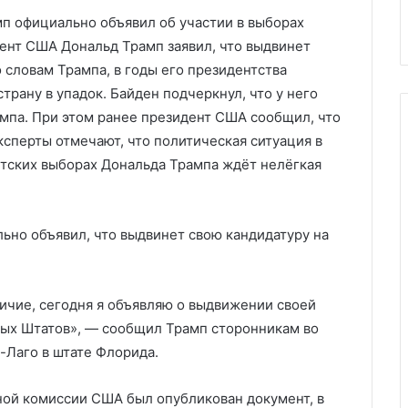
реваемого
поставок газа из России
газа
п официально объявил об участии в выборах
из
ент США Дональд Трамп заявил, что выдвинет
России
о словам Трампа, в годы его президентства
трану в упадок. Байден подчеркнул, что у него
мпа. При этом ранее президент США сообщил, что
ксперты отмечают, что политическая ситуация в
тских выборах Дональда Трампа ждёт нелёгкая
но объявил, что выдвинет свою кандидатуру на
ичие, сегодня я объявляю о выдвижении своей
ных Штатов», — сообщил Трамп сторонникам во
-Лаго в штате Флорида.
ной комиссии США был опубликован документ, в