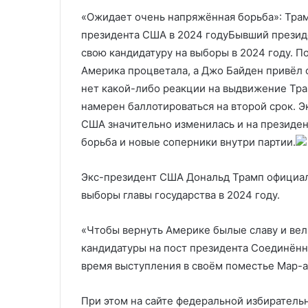
поводу обмена Грайнер
поимки подоз
обмена
поимки
«Ожидает очень напряжённая борьба»: Трам
Грайнер
подозреваемого
президента США в 2024 годуБывший презид
свою кандидатуру на выборы в 2024 году. П
Америка процветала, а Джо Байден привёл с
нет какой-либо реакции на выдвижение Тра
намерен баллотироваться на второй срок. Э
США значительно изменилась и на президен
борьба и новые соперники внутри партии.
Экс-президент США Дональд Трамп официаль
выборы главы государства в 2024 году.
«Чтобы вернуть Америке былые славу и вел
кандидатуры на пост президента Соединён
время выступления в своём поместье Мар-а
При этом на сайте федеральной избиратель