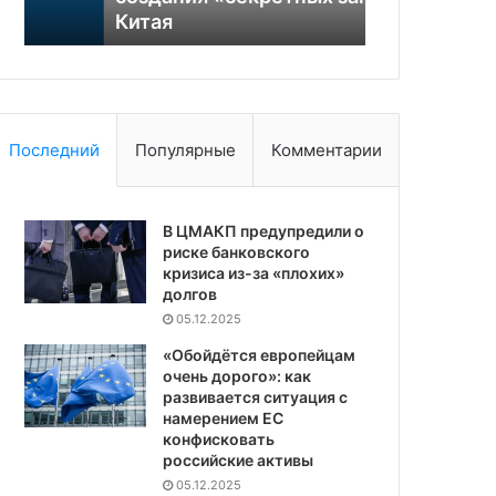
Китая
согласились
46
стран
Последний
Популярные
Комментарии
В ЦМАКП предупредили о
риске банковского
кризиса из-за «плохих»
долгов
05.12.2025
«Обойдётся европейцам
очень дорого»: как
развивается ситуация с
намерением ЕС
конфисковать
российские активы
05.12.2025