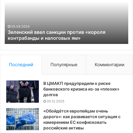
против
Од
«короля
об
контрабанды
ра
и
вз
налоговых
05.04.2024
ям»
Зеленский ввел санкции против «короля
контрабанды и налоговых ям»
Последний
Популярные
Комментарии
В ЦМАКП предупредили о риске
банковского кризиса из-за «плохих»
долгов
05.12.2025
«Обойдётся европейцам очень
дорого»: как развивается ситуация с
намерением ЕС конфисковать
российские активы