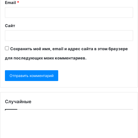
Email
*
Сайт
Сохранить моё имя, email и адрес сайта в этом браузере
для последующих моих комментариев.
Случайные
Зеленский
В
ввел
Ки
санкции
и