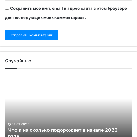
Сохранить моё имя, email и адрес сайта в этом браузере
для последующих моих комментариев.
Случайные
НАБУ
назвало
главой
группировки
растратчиков
человека
с
улицы Грушевского
14.11.2025
НАБУ назвало главой группировки растратчиков
человека с улицы Грушевского