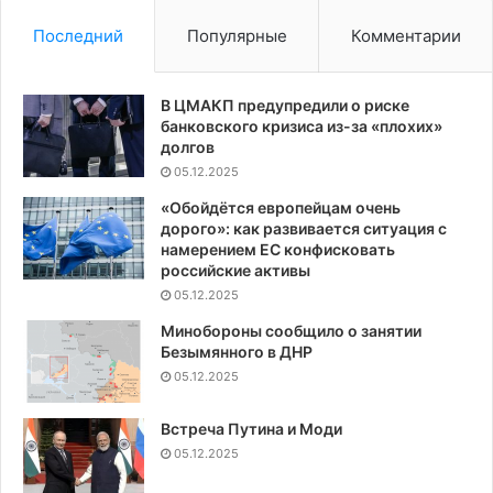
ты
Последний
Популярные
Комментарии
В ЦМАКП предупредили о риске
банковского кризиса из-за «плохих»
долгов
05.12.2025
«Обойдётся европейцам очень
дорого»: как развивается ситуация с
намерением ЕС конфисковать
российские активы
05.12.2025
Минобороны сообщило о занятии
Безымянного в ДНР
05.12.2025
Встреча Путина и Моди
05.12.2025