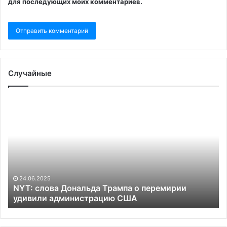
для последующих моих комментариев.
Случайные
NYT:
Гл
слова
М
Дональда
об
Трампа
к
о
С
перемирии
фр
удивили
о
администрацию
Зо
24.06.2025
США
и
NYT: слова Дональда Трампа о перемирии
удивили администрацию США
пр
ка
в