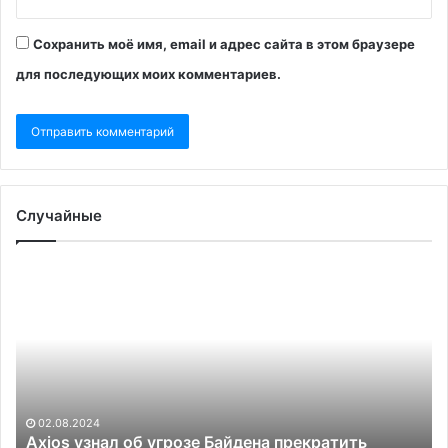
Сохранить моё имя, email и адрес сайта в этом браузере
для последующих моих комментариев.
Случайные
Axios
Эк
узнал
за
об
о
угрозе
че
Байдена
ро
прекратить
эк
помощь
Израилю
02.08.2024
Axios узнал об угрозе Байдена прекратить