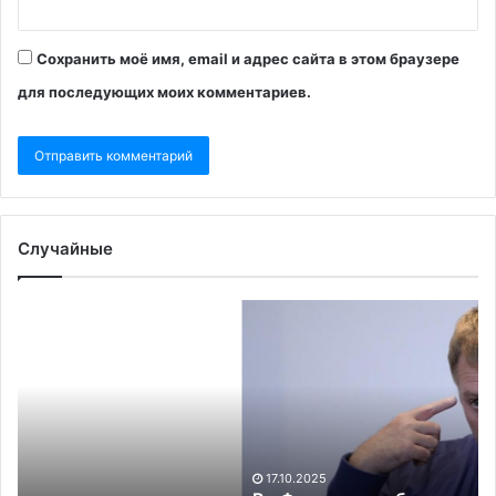
Сохранить моё имя, email и адрес сайта в этом браузере
для последующих моих комментариев.
Случайные
Во
Франции
сообщили
о
предотвращении
покушения
на
основателя
17.10.2025