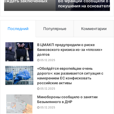
Gulagu.net
Во Франции сообщили о предотвращении
покушения на основателя Gulagu.net
Последний
Популярные
Комментарии
В ЦМАКП предупредили о риске
банковского кризиса из-за «плохих»
долгов
05.12.2025
«Обойдётся европейцам очень
дорого»: как развивается ситуация с
намерением ЕС конфисковать
российские активы
05.12.2025
Минобороны сообщило о занятии
Безымянного в ДНР
05.12.2025