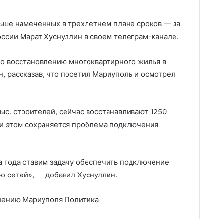
 айтишников
военной техники США
техники
США
ьше намеченных в трехлетнем плане сроков — за
оссии Марат Хуснуллин в своем телеграм-канале.
по восстановлению многоквартирного жилья в
н, рассказав, что посетил Мариуполь и осмотрел
тыс. строителей, сейчас восстанавливают 1250
ри этом сохраняется проблема подключения
а года ставим задачу обеспечить подключение
ью сетей», — добавил Хуснуллин.
влению Мариуполя
Политика