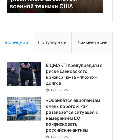
Будапештским меморандумом
мае
Последний
Популярные
Комментарии
В ЦМАКП предупредили о
риске банковского
кризиса из-за «плохих»
долгов
05.12.2025
«Обойдётся европейцам
очень дорого»: как
развивается ситуация с
намерением ЕС
конфисковать
российские активы
05.12.2025