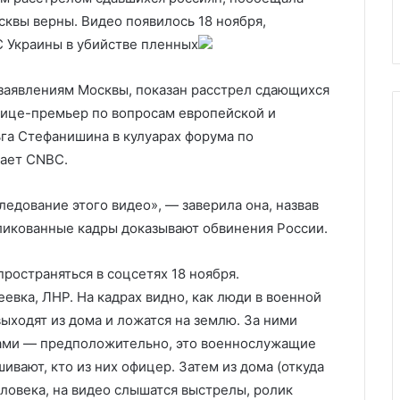
после инаугурации
инаугурации
квы верны. Видео появилось 18 ноября,
 Украины в убийстве пленных
о заявлениям Москвы, показан расстрел сдающихся
 вице-премьер по вопросам европейской и
га Стефанишина в кулуарах форума по
дает CNBC.
ледование этого видео», — заверила она, назвав
ликованные кадры доказывают обвинения России.
пространяться в соцсетях 18 ноября.
евка, ЛНР. На кадрах видно, как люди в военной
ыходят из дома и ложатся на землю. За ними
ами — предположительно, это военнослужащие
вают, кто из них офицер. Затем из дома (откуда
ловека, на видео слышатся выстрелы, ролик