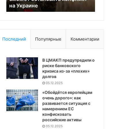
на Украине
ГЭС
не
допустить
провокаций
ВСУ
на
Каховской
Последний
Популярные
Комментарии
ГЭС
В ЦМАКП предупредили о
риске банковского
кризиса из-за «плохих»
долгов
05.12.2025
«Обойдётся европейцам
очень дорого»: как
развивается ситуация с
намерением ЕС
конфисковать
российские активы
05.12.2025