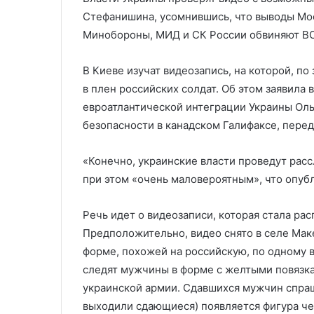
поддержки от США
и Зеленскому
кризиса
Стефанишина, усомнившись, что выводы Мос
на
Минобороны, МИД и СК России обвиняют ВС
Украине
на
В Киеве изучат видеозапись, на которой, п
фоне
снижения
в плен российских солдат. Об этом заявила
поддержки
евроатлантической интеграции Украины Оль
от
безопасности в канадском Галифаксе, пере
США
«Конечно, украинские власти проведут расс
при этом «очень маловероятным», что опуб
Речь идет о видеозаписи, которая стала рас
Предположительно, видео снято в селе Маке
форме, похожей на российскую, по одному в
следят мужчины в форме с желтыми повязк
украинской армии. Сдавшихся мужчин спраши
выходили сдающиеся) появляется фигура че