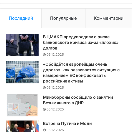
взлому
де
телефона
по
Последний
Популярные
Комментарии
В ЦМАКП предупредили о риске
банковского кризиса из-за «плохих»
долгов
05.12.2025
«Обойдётся европейцам очень
дорого»: как развивается ситуация с
намерением ЕС конфисковать
российские активы
05.12.2025
Минобороны сообщило о занятии
Безымянного в ДНР
05.12.2025
Встреча Путина и Моди
05.12.2025