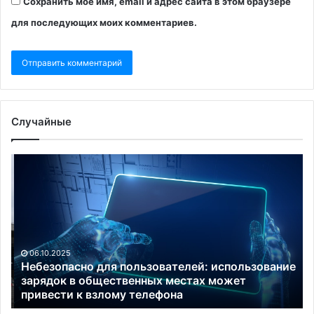
Сохранить моё имя, email и адрес сайта в этом браузере
для последующих моих комментариев.
Случайные
Небезопасно
Пе
для
сд
пользователей:
вы
использование
к
зарядок
1
в
ок
общественных
—
06.10.2025
местах
пе
Небезопасно для пользователей: использование
может
по
у
зарядок в общественных местах может
привести
привести к взлому телефона
ко
к
по