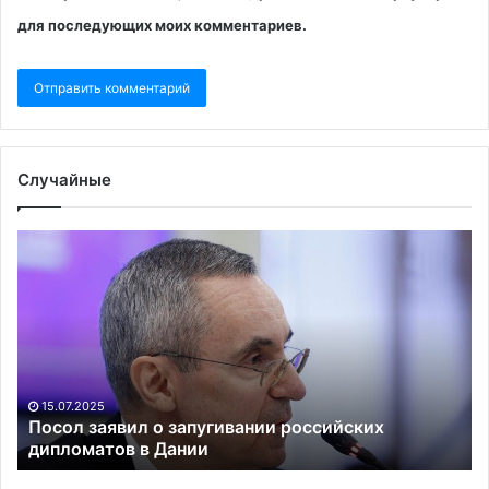
для последующих моих комментариев.
Случайные
Посол
Уд
заявил
ЕС
о
и
запугивании
С
российских
из
дипломатов
во
в
«з
Дании
су
15.07.2025
Посол заявил о запугивании российских
дипломатов в Дании