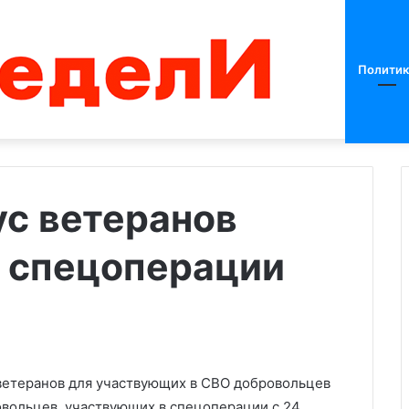
Политик
ус ветеранов
 спецоперации
Колумбийский
университет
пригрозил
исключить
захвативших
корпус
01.05.2024
студентов
 ветеранов для участвующих в СВО добровольцев
 закупать
Колумбийский университет
ю у России по
пригрозил исключить
овольцев, участвующих в спецоперации с 24