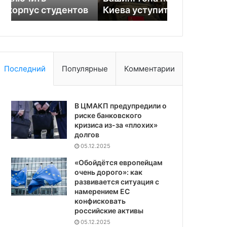
в
Киева уступить Донбасс
истечения
Донбасс
после
истечения
ДСНВ
Последний
Популярные
Комментарии
В ЦМАКП предупредили о
риске банковского
кризиса из-за «плохих»
долгов
05.12.2025
«Обойдётся европейцам
очень дорого»: как
развивается ситуация с
намерением ЕС
конфисковать
российские активы
05.12.2025