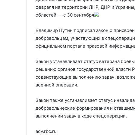
делу о коррупции
более высокой
коррупции
цене
февраля на территории ЛНР, ДНР и Украины
областей — с 30 сентября
Владимир Путин подписал закон о присвоен
добровольцам, участвующих в спецоперации
официальном портале правовой информаци
Закон устанавливает статус ветерана боевы
решению органов государственной власти 
содействующие выполнению задач, возложе
военной операции.
Закон также устанавливает статус инвалид
добровольческие формирования и ставшими
выполнении задач в ходе спецоперации.
adv.rbc.ru