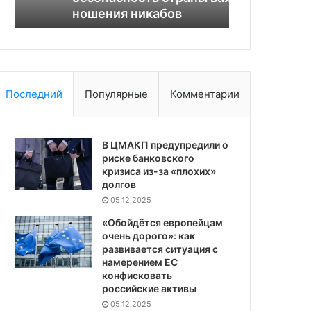
ношения никабов
без Азерба
Последний
Популярные
Комментарии
В ЦМАКП предупредили о
риске банковского
кризиса из-за «плохих»
долгов
05.12.2025
«Обойдётся европейцам
очень дорого»: как
развивается ситуация с
намерением ЕС
конфисковать
российские активы
05.12.2025