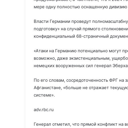
в переговорах с Ираном
Мизулиной и Г
с
Гуцул
мере одну полностью оснащенную дивизию 
Ираном
Власти Германии проведут полномасштабн
подготовку» на случай прямого столкновени
конфиденциальный 68-страничный документ
«Атаки на Германию потенциально могут пр
возможно, даже экзистенциальным, ущербом
немецких вооруженных сил генерал Эберха
По его словам, сосредоточенность ФРГ на з
Афганистане, «больше не отражает текущую
системе».
adv.rbc.ru
Генерал отметил, что прямой конфликт на 