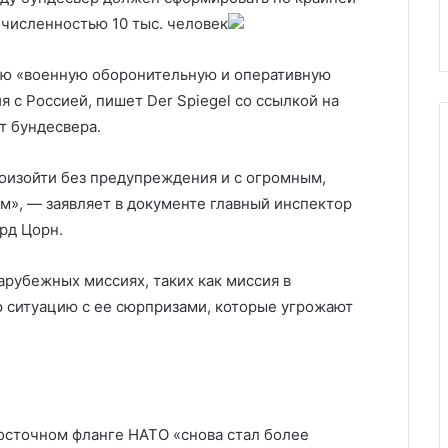
уцул
погибших после взрывов
численностью 10 тыс. человек
ую «военную оборонительную и оперативную
я с Россией, пишет Der Spiegel со ссылкой на
 бундесвера.
оизойти без предупреждения и с огромным,
», — заявляет в документе главный инспектор
рд Цорн.
арубежных миссиях, таких как миссия в
 ситуацию с ее сюрпризами, которые угрожают
восточном фланге НАТО «снова стал более