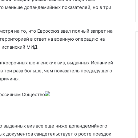
Украине
то меньше допандемийных показателей, но в три
мотря на то, что Евросоюз ввел полный запрет на
 территорией в ответ на военную операцию на
а испанский МИД.
раткосрочных шенгенских виз, выданных Испанией
и в три раза больше, чем показатель предыдущего
причины.
россиянам
Общество
во выданных виз все еще ниже допандемийного
ых документов свидетельствует о росте поездок