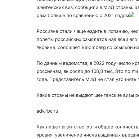
вокруг Зеленского
против России
вокруг
России
шенгенских виз, сообщили в МИД страны. Э
Зеленского
раза больше по сравнению с 2021 годом
Россияне стали чаще ездить в Испанию, нес
полеты российских самолетов над всей его
Украине, сообщает Bloomberg со ссылкой н
По данным ведомства, в 2022 году число к
россиянам, выросло до 108,8 тыс. Это почт
года. Представитель МИД не стал уточнять 
Какие страны не выдают шенгенские визы 
adv.rbc.ru
Как пишет агентство, хотя общее количест
уровня, увеличение числа выданных въездн