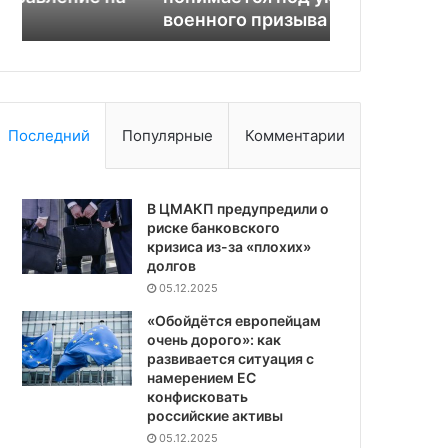
военного призыва
допрос об 
призыва
утечке
Последний
Популярные
Комментарии
В ЦМАКП предупредили о
риске банковского
кризиса из-за «плохих»
долгов
05.12.2025
«Обойдётся европейцам
очень дорого»: как
развивается ситуация с
намерением ЕС
конфисковать
российские активы
05.12.2025