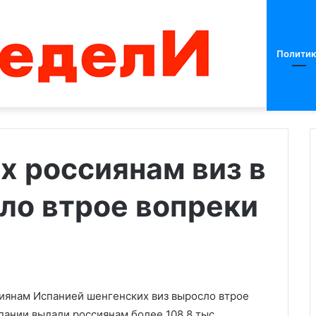
Политик
 россиянам виз в
ло втрое вопреки
Шойгу
назвал
наиболее
напряженное
направление
на
05.09.2023
Украине
сиянам Испанией шенгенских виз выросло втрое
ся к странам
Шойгу назвал наиболее
су санкций
напряженное направление на
спании выдали россиянам более 108,8 тыс.