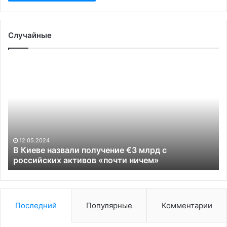
Случайные
В
Ан
Киеве
за
назвали
чт
получение
«л
€3
ус
млрд
у
с
ВС
российских
по
12.05.2024
активов
Су
В Киеве назвали получение €3 млрд с
«почти
российских активов «почти ничем»
ничем»
Последний
Популярные
Комментарии