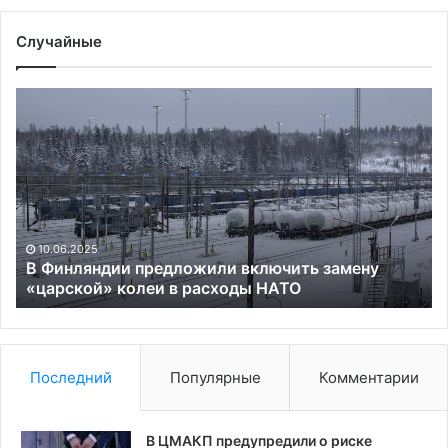
Случайные
В
Фр
Финляндии
за
предложили
а
включить
из
замену
за
«царской»
бе
колеи
в
в
Но
10.06.2025
расходы
Ка
В Финляндии предложили включить замену
НАТО
«царской» колеи в расходы НАТО
Последний
Популярные
Комментарии
В ЦМАКП предупредили о риске