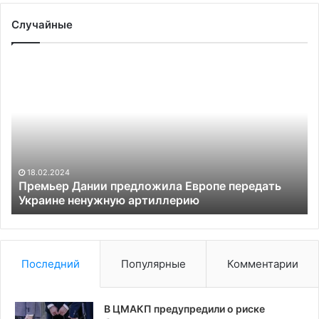
Случайные
Премьер
Пе
Дании
на
предложила
но
Европе
во
передать
ко
Украине
ненужную
артиллерию
18.02.2024
Премьер Дании предложила Европе передать
Украине ненужную артиллерию
Последний
Популярные
Комментарии
В ЦМАКП предупредили о риске