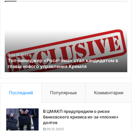
Топ-
C
менеджер
со
«Росатома»
чт
стал
ко
кандидатом
Ук
в
е
главы
не
нового
на
22.10.2025
управления
Топ-менеджер «Росатома» стал кандидатом в
Кремля
главы нового управления Кремля
Последний
Популярные
Комментарии
В ЦМАКП предупредили о риске
банковского кризиса из-за «плохих»
долгов
05.12.2025