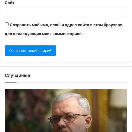
Сайт
Сохранить моё имя, email и адрес сайта в этом браузере
для последующих моих комментариев.
Случайные
Галущенко
Ц
отреагировал
за
на
о
свое
на
отстранение
на
с
Га
поста
с