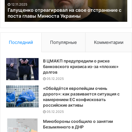
главы
се
12.11.2025
Минюста
и
Галущенко отреагировал на свое отстранение с
Украины
поста главы Минюста Украины
юг
Последний
Популярные
Комментарии
В ЦМАКП предупредили о риске
банковского кризиса из-за «плохих»
долгов
05.12.2025
«Обойдётся европейцам очень
дорого»: как развивается ситуация с
намерением ЕС конфисковать
российские активы
05.12.2025
Минобороны сообщило о занятии
Безымянного в ДНР