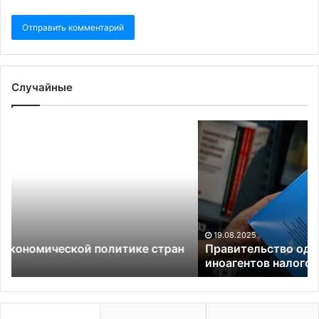
Случайные
Правительство
одобрило
идею
лишить
иноагентов
налоговых
льгот
19.08.2025
стран
Правительство одобрило идею лишить
иноагентов налоговых льгот