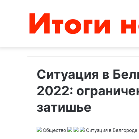
Ситуация в Бел
2022: ограниче
Меркель
предупредила,
что
затишье
Европе
грозит
капут
23.05.2025
из-
Общество
Ситуация в Белгороде 
Меркель преду
за
Европе грозит 
мер