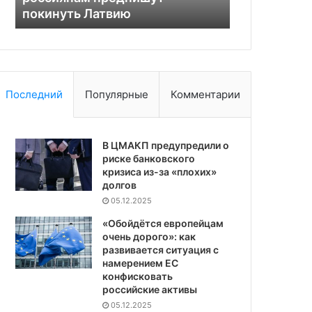
покинуть Латвию
призвал его
Последний
Популярные
Комментарии
В ЦМАКП предупредили о
риске банковского
кризиса из-за «плохих»
долгов
05.12.2025
«Обойдётся европейцам
очень дорого»: как
развивается ситуация с
намерением ЕС
конфисковать
российские активы
05.12.2025