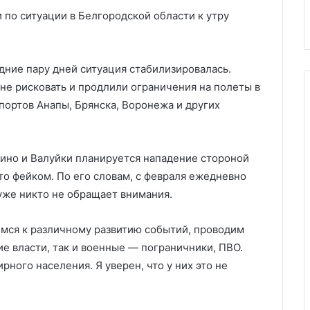
ии
право высылать мигрантов
мигрантов
 по ситуации в Белгородской области к утру
дние пару дней ситуация стабилизировалась.
 не рисковать и продлили ограничения на полеты в
портов Анапы, Брянска, Воронежа и других
кино и Валуйки планируется нападение стороной
то фейком. По его словам, с февраля ежедневно
уже никто не обращает внимания.
имся к различному развитию событий, проводим
е власти, так и военные — пограничники, ПВО.
ного населения. Я уверен, что у них это не