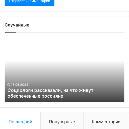
Случайные
Социологи
Ро
рассказали,
гу
на
со
что
об
живут
ух
обеспеченные
ЧВ
россияне
«В
в
15.05.2024
по
Социологи рассказали, на что живут
обеспеченные россияне
ла
Последний
Популярные
Комментарии