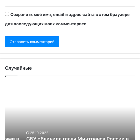
Сохранить моё имя, email и адрес сайта в этом браузере
для последующих моих комментариев.
Случайные
СБУ
Зе
обвинила
св
главу
св
Минтранса
вс
России
с
в
Тр
переброске
с
военных
ит
25.10.2022
в
пе
в
СБУ обвинила главу Минтранса России в