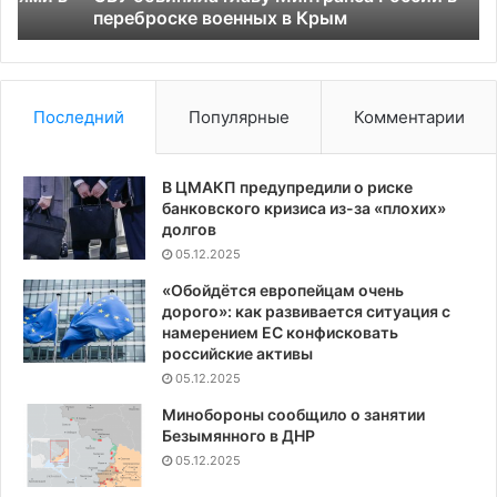
Крым
переброске военных в Крым
в
Мо
Последний
Популярные
Комментарии
В ЦМАКП предупредили о риске
банковского кризиса из-за «плохих»
долгов
05.12.2025
«Обойдётся европейцам очень
дорого»: как развивается ситуация с
намерением ЕС конфисковать
российские активы
05.12.2025
Минобороны сообщило о занятии
Безымянного в ДНР
05.12.2025