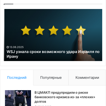
WSJ
Мо
узнала
«м
сроки
во
возможного
м
удара
Ко
Израиля
пр
по
к
Ирану
эс
13.06.2025
ко
WSJ узнала сроки возможного удара Израиля по
Ирану
Последний
Популярные
Комментарии
В ЦМАКП предупредили о риске
банковского кризиса из-за «плохих»
долгов