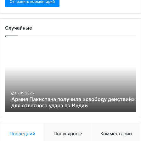
Случайные
Армия
Ма
Пакистана
по
получила
от
«свободу
от
действий»
ро
для
па
ответного
удара
07.05.2025
по
Армия Пакистана получила «свободу действий»
Индии
для ответного удара по Индии
Последний
Популярные
Комментарии