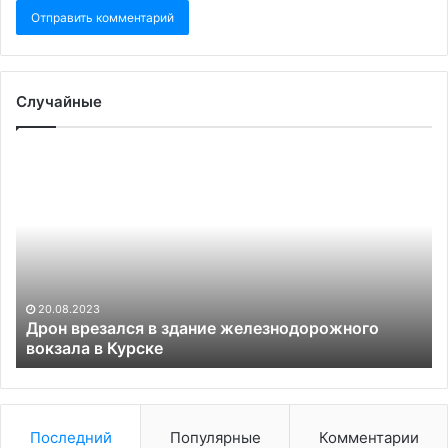
Случайные
Дрон
N
врезался
со
в
о
здание
ск
железнодорожного
С
вокзала
в
в
от
Курске
та
20.08.2023
об
Дрон врезался в здание железнодорожного
вокзала в Курске
ВС
Последний
Популярные
Комментарии